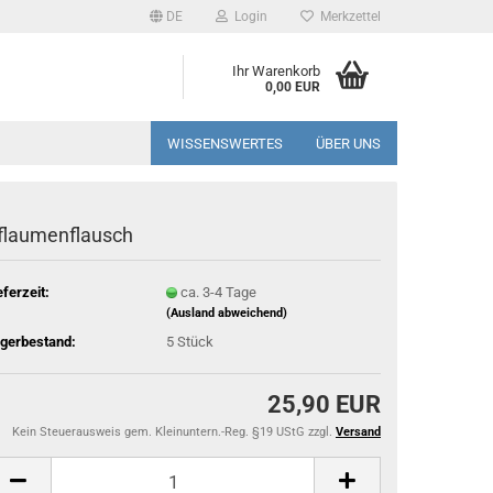
DE
Login
Merkzettel
Ihr Warenkorb
0,00 EUR
WISSENSWERTES
ÜBER UNS
flaumenflausch
eferzeit:
ca. 3-4 Tage
(Ausland abweichend)
gerbestand:
5
Stück
25,90 EUR
Kein Steuerausweis gem. Kleinuntern.-Reg. §19 UStG zzgl.
Versand