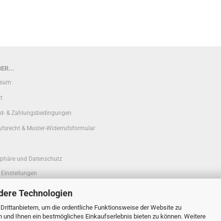
ER...
ssum
t
d- & Zahlungsbedingungen
ufsrecht & Muster-Widerrufsformular
sphäre und Datenschutz
 Einstellungen
dere Technologien
rittanbietern, um die ordentliche Funktionsweise der Website zu
n und Ihnen ein bestmögliches Einkaufserlebnis bieten zu können. Weitere