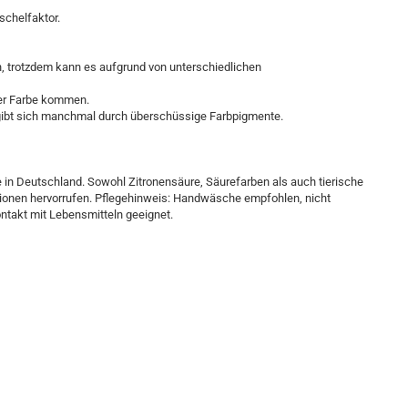
uschelfaktor.
n, trotzdem kann es aufgrund von unterschiedlichen
der Farbe kommen.
ergibt sich manchmal durch überschüssige Farbpigmente.
e in Deutschland. Sowohl Zitronensäure, Säurefarben als auch tierische
ionen hervorrufen. Pflegehinweis: Handwäsche empfohlen, nicht
ontakt mit Lebensmitteln geeignet.