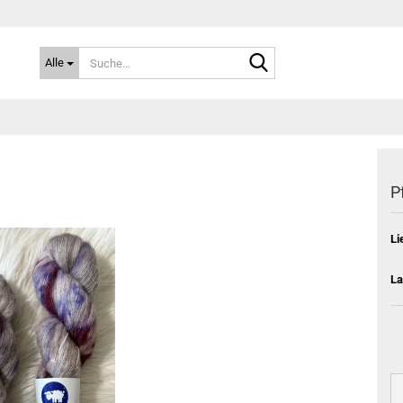
Suche...
Alle
P
Li
La