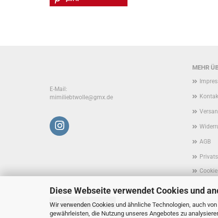
MEHR ÜB
Impre
E-Mail:
Kontak
mimiliebtwolle@gmx.de
Versan
Widerr
AGB
Privat
Cookie
Diese Webseite verwendet Cookies und an
Vertrag widerrufen
Wir verwenden Cookies und ähnliche Technologien, auch von D
gewährleisten, die Nutzung unseres Angebotes zu analysiere