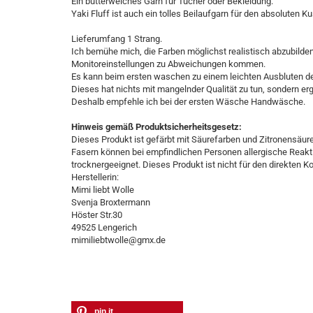
Ein butterweiches Garn für Tücher oder Bekleidung.
Yaki Fluff ist auch ein tolles Beilaufgarn für den absoluten K
Lieferumfang 1 Strang.
Ich bemühe mich, die Farben möglichst realistisch abzubilde
Monitoreinstellungen zu Abweichungen kommen.
Es kann beim ersten waschen zu einem leichten Ausbluten 
Dieses hat nichts mit mangelnder Qualität zu tun, sondern 
Deshalb empfehle ich bei der ersten Wäsche Handwäsche.
Hinweis gemäß Produktsicherheitsgesetz:
Dieses Produkt ist gefärbt mit Säurefarben und Zitronensäur
Fasern können bei empfindlichen Personen allergische Reakt
trocknergeeignet. Dieses Produkt ist nicht für den direkten K
Herstellerin:
Mimi liebt Wolle
Svenja Broxtermann
Höster Str.30
49525 Lengerich
mimiliebtwolle@gmx.de
pin it