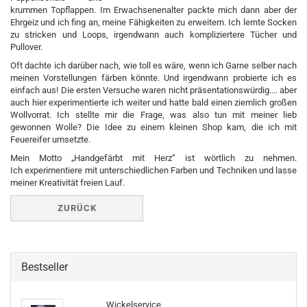
krummen Topflappen. Im Erwachsenenalter packte mich dann aber der
Ehrgeiz und ich fing an, meine Fähigkeiten zu erweitern. Ich lernte Socken
zu stricken und Loops, irgendwann auch kompliziertere Tücher und
Pullover.
Oft dachte ich darüber nach, wie toll es wäre, wenn ich Garne selber nach
meinen Vorstellungen färben könnte. Und irgendwann probierte ich es
einfach aus! Die ersten Versuche waren nicht präsentationswürdig.... aber
auch hier experimentierte ich weiter und hatte bald einen ziemlich großen
Wollvorrat. Ich stellte mir die Frage, was also tun mit meiner lieb
gewonnen Wolle? Die Idee zu einem kleinen Shop kam, die ich mit
Feuereifer umsetzte.
Mein Motto „Handgefärbt mit Herz“ ist wörtlich zu nehmen.
Ich experimentiere mit unterschiedlichen Farben und Techniken und lasse
meiner Kreativität freien Lauf.
ZURÜCK
Bestseller
Wickelservice