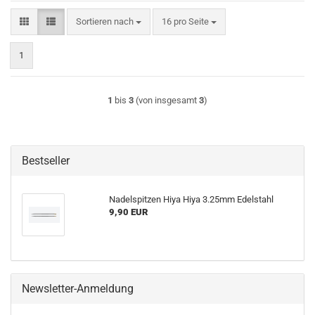
Sortieren nach
pro Seite
Sortieren nach
16 pro Seite
1
1
bis
3
(von insgesamt
3
)
Bestseller
Nadelspitzen Hiya Hiya 3.25mm Edelstahl
9,90 EUR
Newsletter-Anmeldung