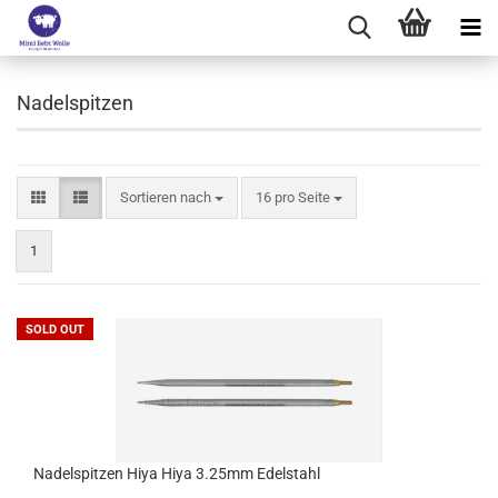
Nadelspitzen
Sortieren nach
pro Seite
Sortieren nach
16 pro Seite
1
SOLD OUT
Nadelspitzen Hiya Hiya 3.25mm Edelstahl