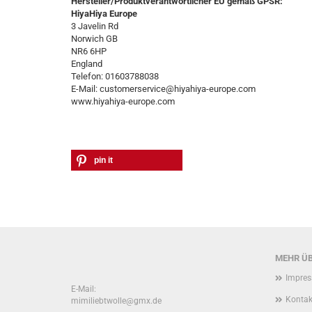
Hersteller/Produktverantwortlicher EU gemäß GPSR:
HiyaHiya Europe
3 Javelin Rd
Norwich GB
NR6 6HP
England
Telefon: 01603788038
E-Mail: customerservice@hiyahiya-europe.com
www.hiyahiya-europe.com
pin it
MEHR ÜB
Impre
E-Mail:
Kontak
mimiliebtwolle@gmx.de