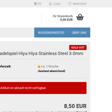
DE
Login
Merkzettel
Ihr Warenkorb
0,00 EUR
WISSENSWERTES
ÜBER UNS
SOLD OUT
adelspiel Hiya Hiya Stainless Steel 3.0mm
eferzeit:
ca. 1 Woche
(Ausland abweichend)
Artikel ist aktuell nicht verfügbar.
8,50 EUR