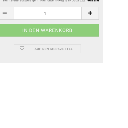
Kein Steuerausweis gem. Kleinuntern.-Reg. §19 UStG zzgl.
Versand
AUF DEN MERKZETTEL