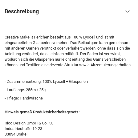
Beschreibung
Creative Make It Perlchen besteht aus 100 % Lyocell und ist mit
eingearbeiteten Glasperlen versehen. Das Beilaufgarn kann gemeinsam
mit anderen Garnen verstrickt oder verhäkelt werden, ohne dass sich die
Anleitung verändert, da es einfach mitläuft. Der Faden ist verzwirnt,
wodurch sich die Glasperlen nur leicht entlang des Garns verschieben
können und Textilien eine dezente Struktur sowie Akzentuierung erhalten.
- Zusammensetzung: 100% Lyocell + Glasperlen
- Lauflänge: 255m / 25g
- Pflege: Handwäsche
Hinweis gemäß Produktsicherheitsgesetz:
Rico Design GmbH & Co. KG
Industriestraße 19-23
33034 Brakel