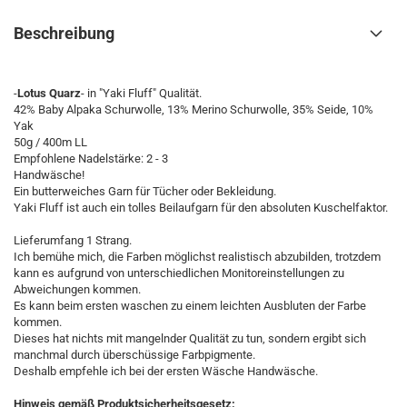
Beschreibung
-
Lotus Quarz
- in "Yaki Fluff" Qualität.
42% Baby Alpaka Schurwolle, 13% Merino Schurwolle, 35% Seide, 10%
Yak
50g / 400m LL
Empfohlene Nadelstärke: 2 - 3
Handwäsche!
Ein butterweiches Garn für Tücher oder Bekleidung.
Yaki Fluff ist auch ein tolles Beilaufgarn für den absoluten Kuschelfaktor.
Lieferumfang 1 Strang.
Ich bemühe mich, die Farben möglichst realistisch abzubilden, trotzdem
kann es aufgrund von unterschiedlichen Monitoreinstellungen zu
Abweichungen kommen.
Es kann beim ersten waschen zu einem leichten Ausbluten der Farbe
kommen.
Dieses hat nichts mit mangelnder Qualität zu tun, sondern ergibt sich
manchmal durch überschüssige Farbpigmente.
Deshalb empfehle ich bei der ersten Wäsche Handwäsche.
Hinweis gemäß Produktsicherheitsgesetz: