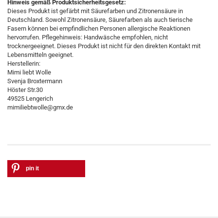
Hinweis gemäß Produktsicherheitsgesetz:
Dieses Produkt ist gefärbt mit Säurefarben und Zitronensäure in
Deutschland. Sowohl Zitronensäure, Säurefarben als auch tierische
Fasern können bei empfindlichen Personen allergische Reaktionen
hervorrufen. Pflegehinweis: Handwäsche empfohlen, nicht
trocknergeeignet. Dieses Produkt ist nicht für den direkten Kontakt mit
Lebensmitteln geeignet.
Herstellerin:
Mimi liebt Wolle
Svenja Broxtermann
Höster Str.30
49525 Lengerich
mimiliebtwolle@gmx.de
pin it